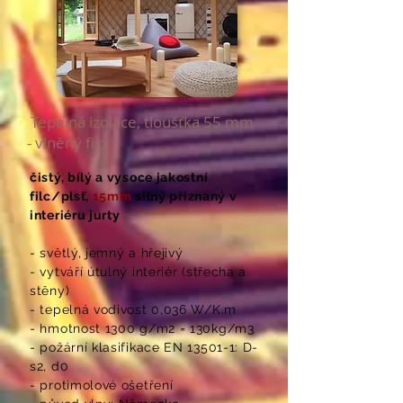
Tepelná izolace, tloušťka 55 mm
- v
lněný filc
čistý, bílý a vysoce jakostní
filc/plsť,
15mm
silný přiznaný v
interiéru jurty
- světlý, jemný a hřejivý
- vytváří útulný interiér (střecha a
stěny)
- tepelná vodivost 0,036 W/K.m
- hmotnost 1300 g/m2 = 130kg/m3
- požární klasifikace EN 13501-1: D-
s2, d0
- protimolové ošetření