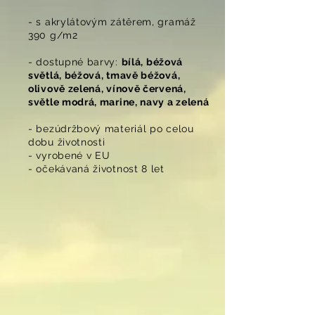
- s akrylátovým zátěrem, gramáž
390 g/m2
- dostupné barvy:
bílá, béžová
světlá, béžová, tmavě béžová,
olivově zelená, vínově červená,
světle modrá, marine, navy a zelená
- bezúdržbový materiál po celou
dobu životnosti
- vyrobené v EU
- očekávaná životnost 8 let