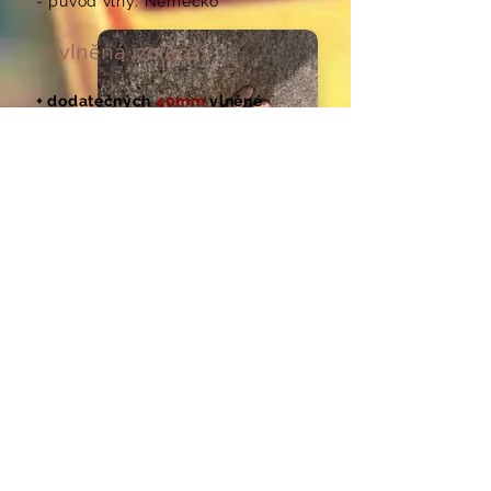
- původ vlny: Německo
+ vlněná izolace
+ dodatečných
40mm
vlněné
izolace
- hmotnost 1000 g/m2 = 25kg/m3
- požární klasifikace EN 13501-1: D-
s2, d0
- protimolové ošetření
- původ vlny: Německo
-
90
% ovčí vlna + 10% Polyester
- tepelná vodivost 0,036 W/K.m